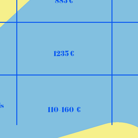
885 €
1235 €
is
110-160 €