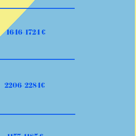
1646-1724 €
2206-2284€