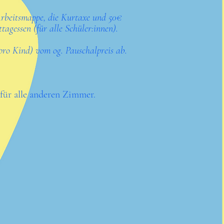
Arbeitsmappe, die Kurtaxe und 50€
tagessen (für alle Schüler:innen).
pro Kind) vom og. Pauschalpreis ab.
für alle anderen Zimmer.