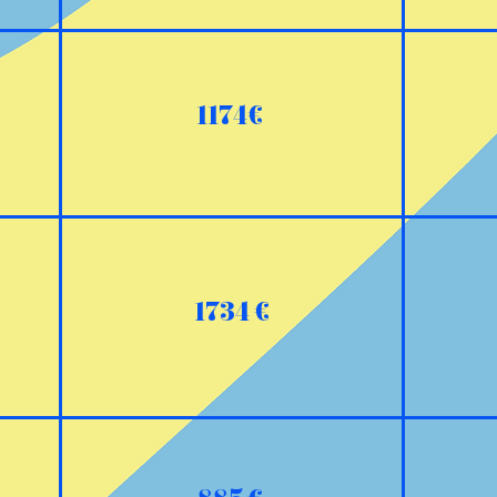
1174€
1734 €