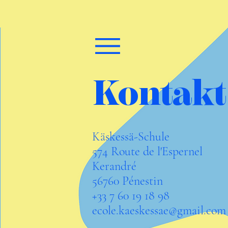
Kontakt
Käskessä-Schule
574 Route de l'Espernel
Kerandré
56760 Pénestin
+33 7 60 19 18 98
ecole.kaeskessae@gmail.com