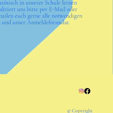
zösisch in unserer Schule lernen
aktiert uns bitte per E-Mail oder
mailen euch gerne alle notwendigen
n und unser Anmeldeformular.
© Copyright